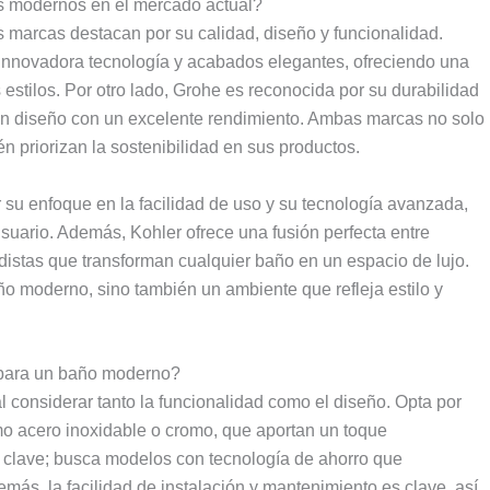
os modernos en el mercado actual?
s marcas destacan por su calidad, diseño y funcionalidad.
innovadora tecnología y acabados elegantes, ofreciendo una
stilos. Por otro lado, Grohe es reconocida por su durabilidad
 en diseño con un excelente rendimiento. Ambas marcas no solo
 priorizan la sostenibilidad en sus productos.
r su enfoque en la facilidad de uso y su tecnología avanzada,
suario. Además, Kohler ofrece una fusión perfecta entre
distas que transforman cualquier baño en un espacio de lujo.
ño moderno, sino también un ambiente que refleja estilo y
a para un baño moderno?
l considerar tanto la funcionalidad como el diseño. Opta por
mo acero inoxidable o cromo, que aportan un toque
o clave; busca modelos con tecnología de ahorro que
más, la facilidad de instalación y mantenimiento es clave, así