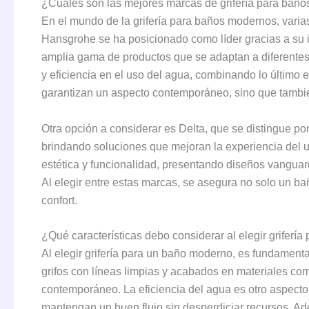
¿Cuáles son las mejores marcas de grifería para bañ
En el mundo de la grifería para baños modernos, varia
Hansgrohe se ha posicionado como líder gracias a su 
amplia gama de productos que se adaptan a diferentes e
y eficiencia en el uso del agua, combinando lo último
garantizan un aspecto contemporáneo, sino que también
Otra opción a considerar es Delta, que se distingue po
brindando soluciones que mejoran la experiencia del u
estética y funcionalidad, presentando diseños vanguar
Al elegir entre estas marcas, se asegura no solo un ba
confort.
¿Qué características debo considerar al elegir griferí
Al elegir grifería para un baño moderno, es fundamenta
grifos con líneas limpias y acabados en materiales co
contemporáneo. La eficiencia del agua es otro aspect
mantengan un buen flujo sin desperdiciar recursos. Ade