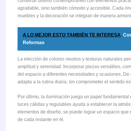
combinar diseño contemporáneo con elementos práctic
agradable, sino también cómodo y accesible. Cada rinc
muebles y la decoración se integran de manera armonios
A LO MEJOR ESTO TAMBIÉN TE INTERESA
Com
Reformas
La elección de colores neutros y texturas naturales per
amplitud y serenidad. Incorporar piezas versátiles, co
del espacio a diferentes necesidades y ocasiones. De 
adapta a la rutina diaria, sin comprometer el sentido es
Por último, la iluminación juega un papel fundamental 
luces cálidas y regulables ayuda a establecer la atmó
elementos de diseño, se puede lograr un espacio que no 
de cada instante en él.